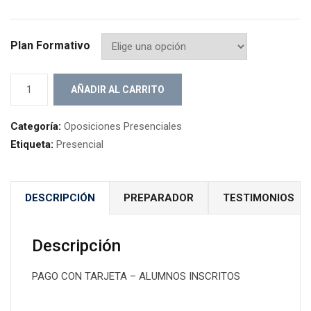
Plan Formativo
Grupo
AÑADIR AL CARRITO
Matemáticas
Pago
Categoría:
Oposiciones Presenciales
con
Etiqueta:
Presencial
tarjeta
cantidad
DESCRIPCIÓN
PREPARADOR
TESTIMONIOS
Descripción
PAGO CON TARJETA – ALUMNOS INSCRITOS