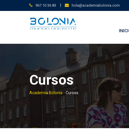
Saltar
|
967 10 36 83
hola@academiabolonia.com
contenido
INIC
Cursos
Academia Bolonia
-
Cursos