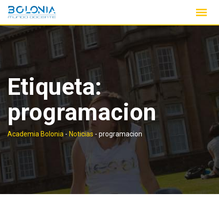
Saltar
contenido
Etiqueta:
programacion
Academia Bolonia
-
Noticias
-
programacion