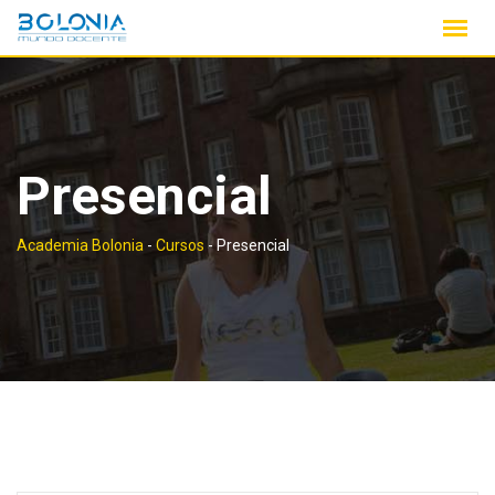
Saltar
contenido
Presencial
Academia Bolonia
-
Cursos
-
Presencial